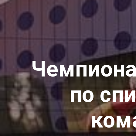
Чемпиона
по сп
кома