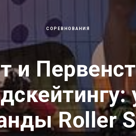
СОРЕВНОВАНИЯ
т и Первенст
идскейтингу: 
нды Roller S