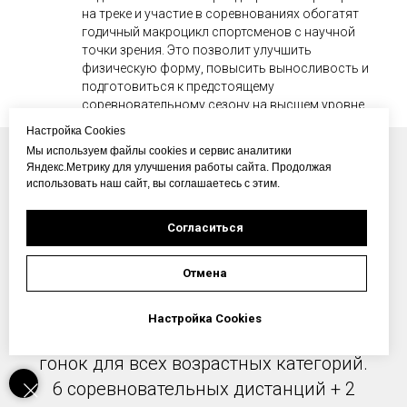
на треке и участие в соревнованиях обогатят
годичный макроцикл спортсменов с научной
точки зрения. Это позволит улучшить
физическую форму, повысить выносливость и
подготовиться к предстоящему
соревновательному сезону на высшем уровне.
Настройка Cookies
Мы используем файлы cookies и сервис аналитики
Яндекс.Метрику для улучшения работы сайта. Продолжая
использовать наш сайт, вы соглашаетесь с этим.
МЕЖДУНАРОДНЫЕ
Согласиться
СОРЕВНОВАНИЯ ПО
Отмена
СПИДСКЕЙТИНГУ
Настройка Cookies
28-29 декабря 2024 г. – 2 дня трековых
гонок для всех возрастных категорий.
6 соревновательных дистанций + 2