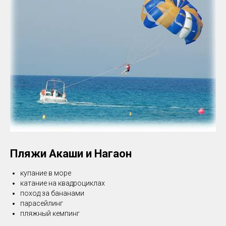
Пляжи Акаши и Нагаон
купание в море
катание на квадроциклах
поход за бананами
парасейлинг
пляжный кемпинг