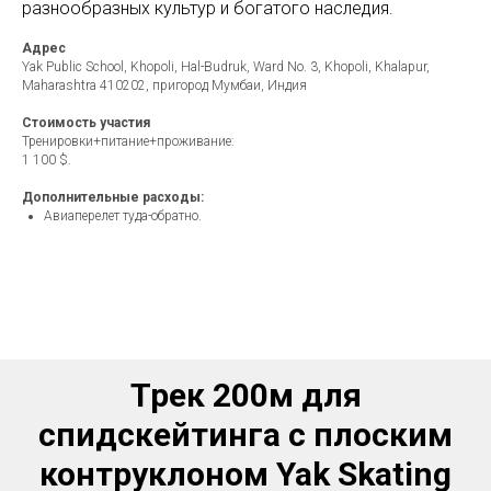
разнообразных культур и богатого наследия.
Адрес
Yak Public School, Khopoli, Hal-Budruk, Ward No. 3, Khopoli, Khalapur,
Maharashtra 410202, пригород Мумбаи, Индия
Стоимость участия
Тренировки+питание+проживание:
1 100 $.
Дополнительные расходы:
Авиаперелет туда-обратно.
Трек 200м для
спидскейтинга с плоским
контруклоном Yak Skating