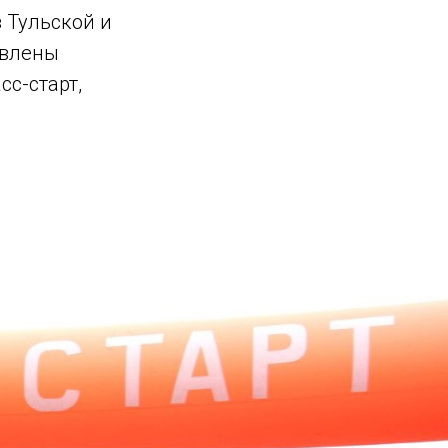
в Тульской и
авлены
сс-старт,