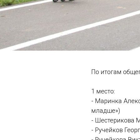
По итогам обще
1 место:
- Маринка Алекс
младше»)
- Шестерикова М
- Ручейков Геор
- Ручейкова Вик