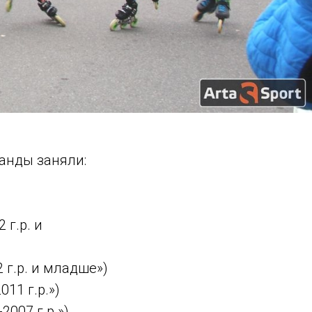
анды заняли:
г.р. и
 г.р. и младше»)
11 г.р.»)
007 г.р.»)