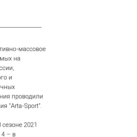
тивно-массовое
имых на
ссии,
го и
ичных
ания проводили
 "Arta-Sport".
В сезоне 2021
 4 – в