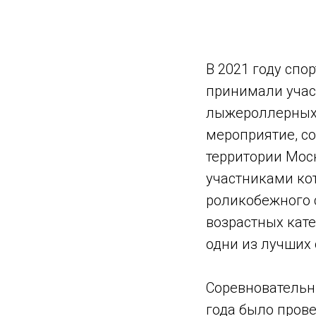
В 2021 году спо
принимали учас
лыжероллерных 
мероприятие, со
территории Моск
участниками ко
роликобежного 
возрастных кат
одни из лучших 
Соревновательны
года было прове